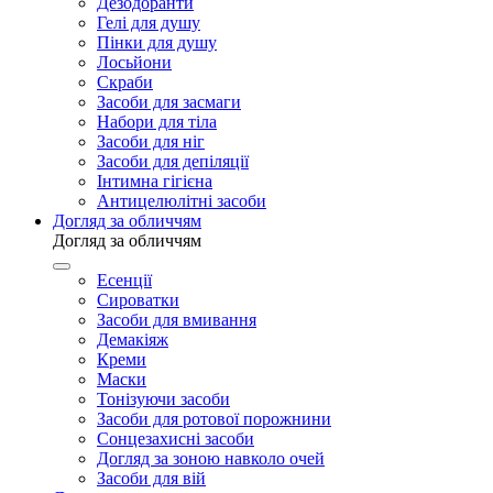
Дезодоранти
Гелі для душу
Пінки для душу
Лосьйони
Скраби
Засоби для засмаги
Набори для тіла
Засоби для ніг
Засоби для депіляції
Інтимна гігієна
Антицелюлітні засоби
Догляд за обличчям
Догляд за обличчям
Есенції
Сироватки
Засоби для вмивання
Демакіяж
Креми
Маски
Тонізуючи засоби
Засоби для ротової порожнини
Сонцезахисні засоби
Догляд за зоною навколо очей
Засоби для вій