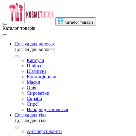
Каталог товарів
Каталог товарів
Догляд для волосся
Догляд для волосся
Капсули
Пілінги
Шампуні
Кондиціонери
Маски
Олія
Сироватки
Скраби
Спреї
Набори для волосся
Догляд для тіла
Догляд для тіла
Антіперспіранти