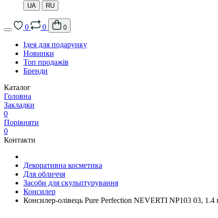
UA
RU
0
0
0
Ідея для подарунку
Новинки
Топ продажів
Бренди
Каталог
Головна
Закладки
0
Порівняти
0
Контакти
Декоративна косметика
Для обличчя
Засоби для скульптурування
Консилер
Консилер-олівець Pure Perfection NEVERTI NP103 03, 1.4 