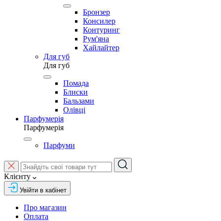
Бронзер
Консилер
Контуринг
Рум'яна
Хайлайтер
Для губ
Для губ
Помада
Блиски
Бальзами
Олівці
Парфумерія
Парфумерія
Парфуми
Клієнту
Увійти в кабінет
Про магазин
Оплата