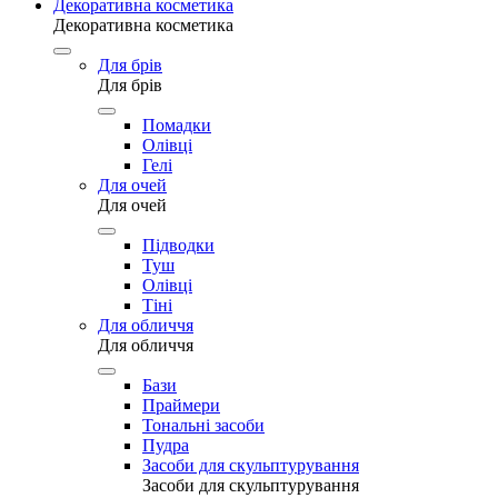
Декоративна косметика
Декоративна косметика
Для брів
Для брів
Помадки
Олівці
Гелі
Для очей
Для очей
Підводки
Туш
Олівці
Тіні
Для обличчя
Для обличчя
Бази
Праймери
Тональні засоби
Пудра
Засоби для скульптурування
Засоби для скульптурування