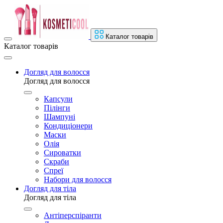
Каталог товарів
Каталог товарів
Догляд для волосся
Догляд для волосся
Капсули
Пілінги
Шампуні
Кондиціонери
Маски
Олія
Сироватки
Скраби
Спреї
Набори для волосся
Догляд для тіла
Догляд для тіла
Антіперспіранти