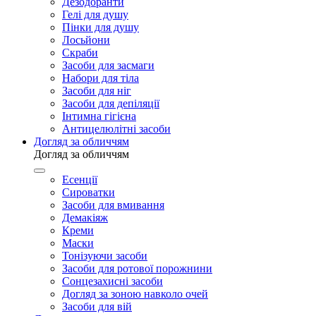
Дезодоранти
Гелі для душу
Пінки для душу
Лосьйони
Скраби
Засоби для засмаги
Набори для тіла
Засоби для ніг
Засоби для депіляції
Інтимна гігієна
Антицелюлітні засоби
Догляд за обличчям
Догляд за обличчям
Есенції
Сироватки
Засоби для вмивання
Демакіяж
Креми
Маски
Тонізуючи засоби
Засоби для ротової порожнини
Сонцезахисні засоби
Догляд за зоною навколо очей
Засоби для вій