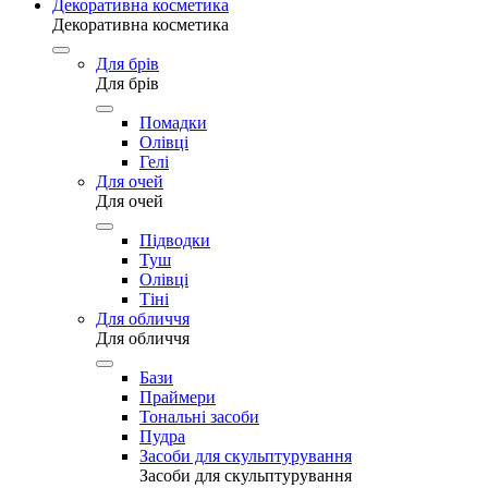
Декоративна косметика
Декоративна косметика
Для брів
Для брів
Помадки
Олівці
Гелі
Для очей
Для очей
Підводки
Туш
Олівці
Тіні
Для обличчя
Для обличчя
Бази
Праймери
Тональні засоби
Пудра
Засоби для скульптурування
Засоби для скульптурування