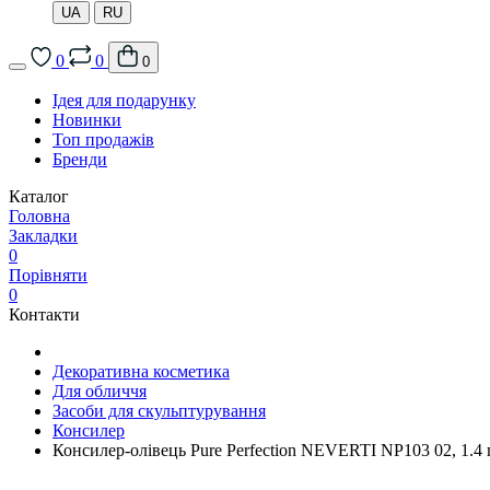
UA
RU
0
0
0
Ідея для подарунку
Новинки
Топ продажів
Бренди
Каталог
Головна
Закладки
0
Порівняти
0
Контакти
Декоративна косметика
Для обличчя
Засоби для скульптурування
Консилер
Консилер-олівець Pure Perfection NEVERTI NP103 02, 1.4 