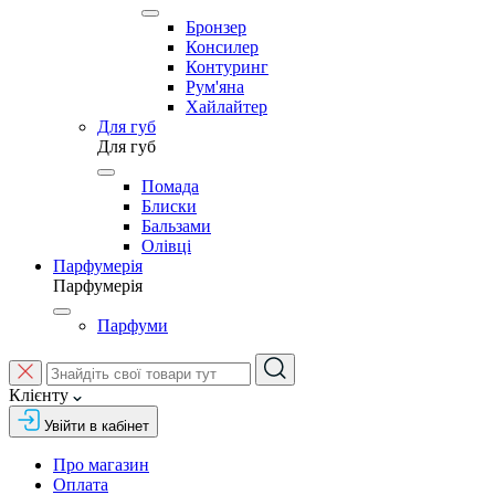
Бронзер
Консилер
Контуринг
Рум'яна
Хайлайтер
Для губ
Для губ
Помада
Блиски
Бальзами
Олівці
Парфумерія
Парфумерія
Парфуми
Клієнту
Увійти в кабінет
Про магазин
Оплата