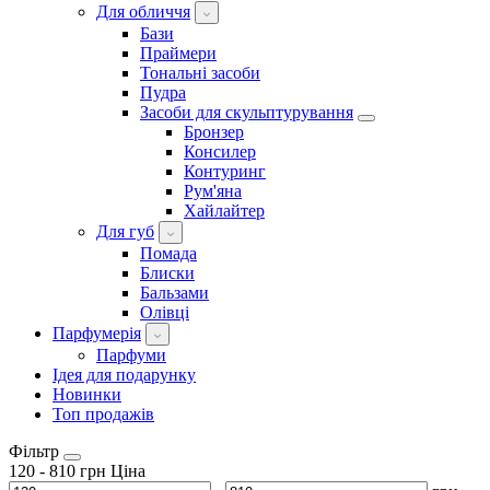
Для обличчя
Бази
Праймери
Тональні засоби
Пудра
Засоби для скульптурування
Бронзер
Консилер
Контуринг
Рум'яна
Хайлайтер
Для губ
Помада
Блиски
Бальзами
Олівці
Парфумерія
Парфуми
Ідея для подарунку
Новинки
Топ продажів
Фільтр
120
-
810
грн
Ціна