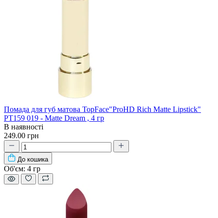
Помада для губ матова TopFace"ProHD Rich Matte Lipstick"
PT159 019 - Matte Dream , 4 гр
В наявності
249.00 грн
До кошика
Об'єм:
4 гр