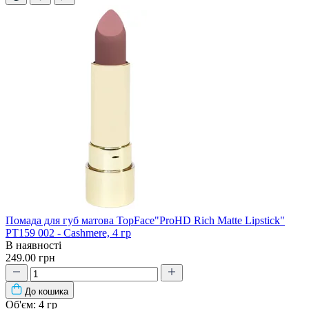
Помада для губ матова TopFace"ProHD Rich Matte Lipstick"
PT159 002 - Cashmere, 4 гр
В наявності
249.00 грн
До кошика
Об'єм:
4 гр