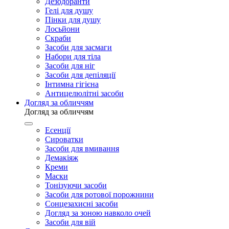
Дезодоранти
Гелі для душу
Пінки для душу
Лосьйони
Скраби
Засоби для засмаги
Набори для тіла
Засоби для ніг
Засоби для депіляції
Інтимна гігієна
Антицелюлітні засоби
Догляд за обличчям
Догляд за обличчям
Есенції
Сироватки
Засоби для вмивання
Демакіяж
Креми
Маски
Тонізуючи засоби
Засоби для ротової порожнини
Сонцезахисні засоби
Догляд за зоною навколо очей
Засоби для вій