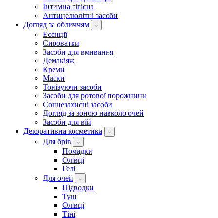
Інтимна гігієна
Антицелюлітні засоби
Догляд за обличчям
Есенції
Сироватки
Засоби для вмивання
Демакіяж
Креми
Маски
Тонізуючи засоби
Засоби для ротової порожнини
Сонцезахисні засоби
Догляд за зоною навколо очей
Засоби для вій
Декоративна косметика
Для брів
Помадки
Олівці
Гелі
Для очей
Підводки
Туш
Олівці
Тіні