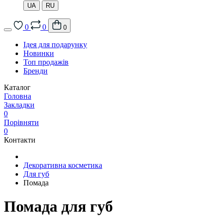
UA
RU
0
0
0
Ідея для подарунку
Новинки
Топ продажів
Бренди
Каталог
Головна
Закладки
0
Порівняти
0
Контакти
Декоративна косметика
Для губ
Помада
Помада для губ