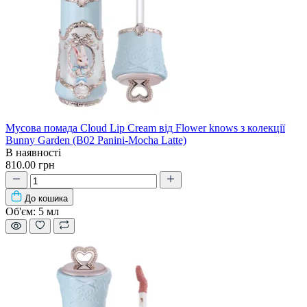
Мусова помада Cloud Lip Cream від Flower knows з колекції
Bunny Garden (B02 Panini-Mocha Latte)
В наявності
810.00 грн
До кошика
Об'єм:
5 мл