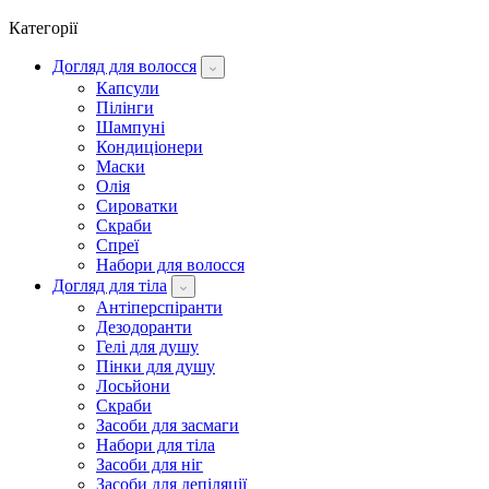
Категорії
Догляд для волосся
Капсули
Пілінги
Шампуні
Кондиціонери
Маски
Олія
Сироватки
Скраби
Спреї
Набори для волосся
Догляд для тіла
Антіперспіранти
Дезодоранти
Гелі для душу
Пінки для душу
Лосьйони
Скраби
Засоби для засмаги
Набори для тіла
Засоби для ніг
Засоби для депіляції