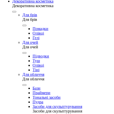
Декоративна косметика
Декоративна косметика
Для брів
Для брів
Помадки
Олівці
Гелі
Для очей
Для очей
Підводки
Туш
Олівці
Тіні
Для обличчя
Для обличчя
Бази
Праймери
Тональні засоби
Пудра
Засоби для скульптурування
Засоби для скульптурування