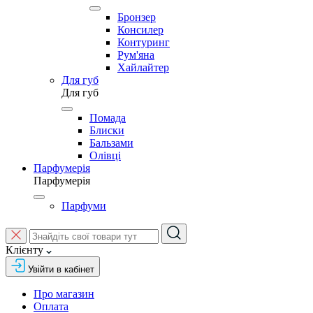
Бронзер
Консилер
Контуринг
Рум'яна
Хайлайтер
Для губ
Для губ
Помада
Блиски
Бальзами
Олівці
Парфумерія
Парфумерія
Парфуми
Клієнту
Увійти в кабінет
Про магазин
Оплата