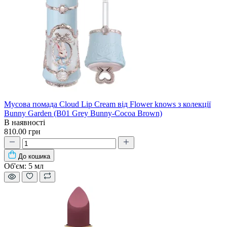
Мусова помада Cloud Lip Cream від Flower knows з колекції
Bunny Garden (B01 Grey Bunny-Cocoa Brown)
В наявності
810.00 грн
До кошика
Об'єм:
5 мл