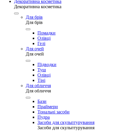
Декоративна косметика
Декоративна косметика
Для брів
Для брів
Помадки
Олівці
Гелі
Для очей
Для очей
Підводки
Туш
Олівці
Тіні
Для обличчя
Для обличчя
Бази
Праймери
Тональні засоби
Пудра
Засоби для скульптурування
Засоби для скульптурування