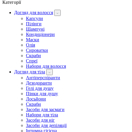
Категорії
Догляд для волосся
Капсули
Пілінги
Шампуні
Кондиціонери
Маски
Олія
Сироватки
Скраби
Спреї
Набори для волосся
Догляд для тіла
Антіперспіранти
Дезодоранти
Гелі для душу
Пінки для душу
Лосьйони
Скраби
Засоби для засмаги
Набори для тіла
Засоби для ніг
Засоби для депіляції
Інтимна гігієна