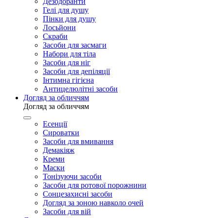
Дезодоранти
Гелі для душу
Пінки для душу
Лосьйони
Скраби
Засоби для засмаги
Набори для тіла
Засоби для ніг
Засоби для депіляції
Інтимна гігієна
Антицелюлітні засоби
Догляд за обличчям
Догляд за обличчям
Есенції
Сироватки
Засоби для вмивання
Демакіяж
Креми
Маски
Тонізуючи засоби
Засоби для ротової порожнини
Сонцезахисні засоби
Догляд за зоною навколо очей
Засоби для вій