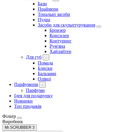
Бази
Праймери
Тональні засоби
Пудра
Засоби для скульптурування
Бронзер
Консилер
Контуринг
Рум'яна
Хайлайтер
Для губ
Помада
Блиски
Бальзами
Олівці
Парфумерія
Парфуми
Ідея для подарунку
Новинки
Топ продажів
Фільтр
Виробник
Mr.SCRUBBER
3