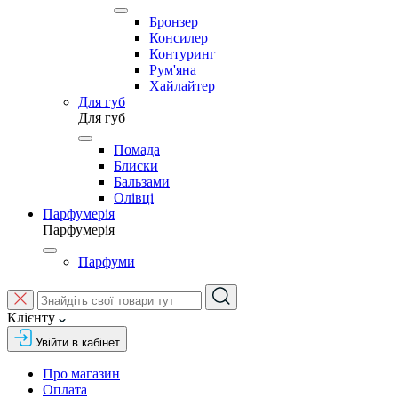
Бронзер
Консилер
Контуринг
Рум'яна
Хайлайтер
Для губ
Для губ
Помада
Блиски
Бальзами
Олівці
Парфумерія
Парфумерія
Парфуми
Клієнту
Увійти в кабінет
Про магазин
Оплата