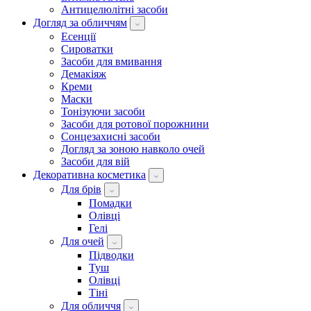
Антицелюлітні засоби
Догляд за обличчям
Есенції
Сироватки
Засоби для вмивання
Демакіяж
Креми
Маски
Тонізуючи засоби
Засоби для ротової порожнини
Сонцезахисні засоби
Догляд за зоною навколо очей
Засоби для вій
Декоративна косметика
Для брів
Помадки
Олівці
Гелі
Для очей
Підводки
Туш
Олівці
Тіні
Для обличчя