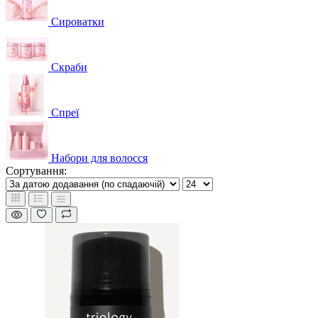
Сироватки
Скраби
Спреї
Набори для волосся
Сортування: