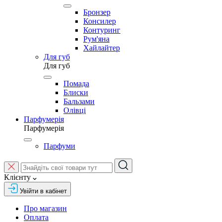
Бронзер
Консилер
Контуринг
Рум'яна
Хайлайтер
Для губ
Для губ
Помада
Блиски
Бальзами
Олівці
Парфумерія
Парфумерія
Парфуми
Клієнту
Увійти в кабінет
Про магазин
Оплата