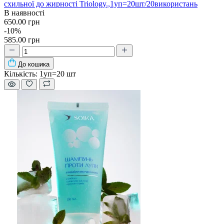
схильної до жирності Triology.,1уп=20шт/20використань
В наявності
650.00 грн
-10%
585.00 грн
До кошика
Кількість:
1уп=20 шт