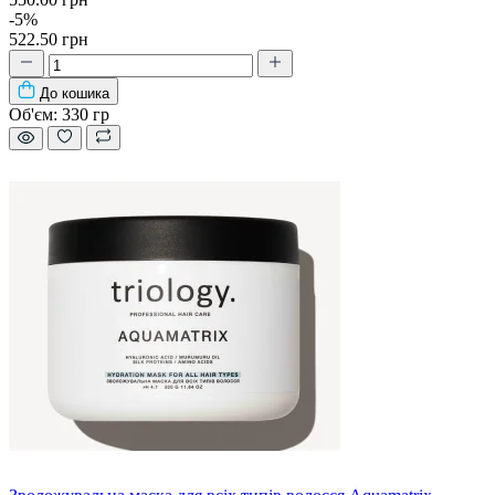
-5%
522.50 грн
До кошика
Об'єм:
330 гр