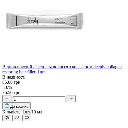
Відновлюючий філер для волосся з колагеном deeply collagen
restoring hair filler, 1шт
В наявності
85.00 грн
-10%
76.50 грн
До кошика
Кількість:
1шт/10 мл