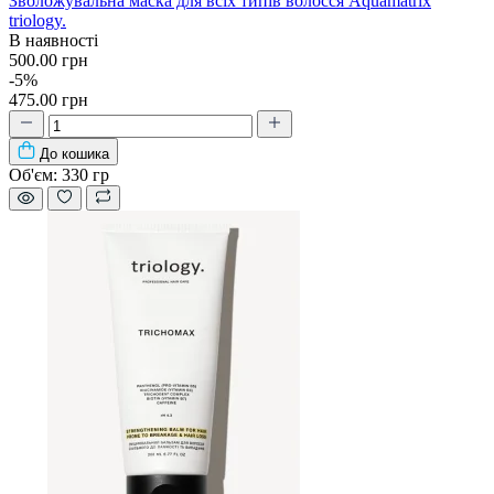
Зволожувальна маска для всіх типів волосся Aquamatrix
triology.
В наявності
500.00 грн
-5%
475.00 грн
До кошика
Об'єм:
330 гр