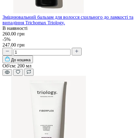
Зміцнювальний бальзам для волосся схильного до ламкості та
випадіння Trichomax Triology.
В наявності
260.00 грн
-5%
247.00 грн
До кошика
Об'єм:
200 мл