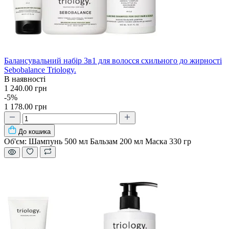
Балансувальний набір 3в1 для волосся схильного до жирності
Sebobalance Triology.
В наявності
1 240.00 грн
-5%
1 178.00 грн
До кошика
Об'єм:
Шампунь 500 мл Бальзам 200 мл Маска 330 гр