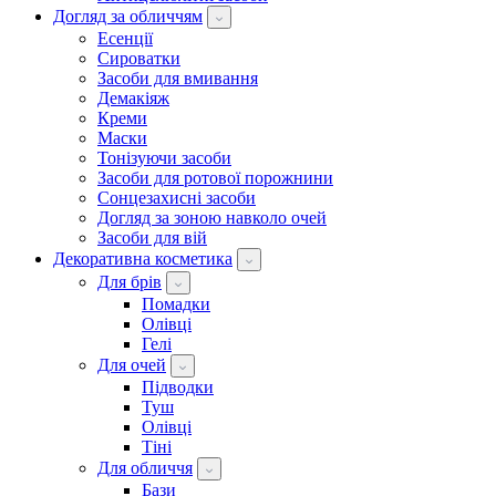
Догляд за обличчям
Есенції
Сироватки
Засоби для вмивання
Демакіяж
Креми
Маски
Тонізуючи засоби
Засоби для ротової порожнини
Сонцезахисні засоби
Догляд за зоною навколо очей
Засоби для вій
Декоративна косметика
Для брів
Помадки
Олівці
Гелі
Для очей
Підводки
Туш
Олівці
Тіні
Для обличчя
Бази