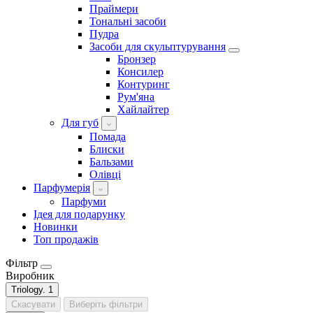
Праймери
Тональні засоби
Пудра
Засоби для скульптурування
Бронзер
Консилер
Контуринг
Рум'яна
Хайлайтер
Для губ
Помада
Блиски
Бальзами
Олівці
Парфумерія
Парфуми
Ідея для подарунку
Новинки
Топ продажів
Фільтр
Виробник
Triology.
1
Скасувати
Виберіть фільтри