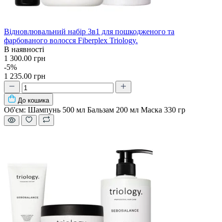
Відновлювальний набір 3в1 для пошкодженого та
фарбованого волосся Fiberplex Triology.
В наявності
1 300.00 грн
-5%
1 235.00 грн
До кошика
Об'єм:
Шампунь 500 мл Бальзам 200 мл Маска 330 гр