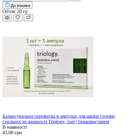
До кошика
Об'єм:
20 гр
Балансувальна сироватка в ампулах для шкіри голови
схильної до жирності Triology.,1шт=1використання
В наявності
45.00 грн