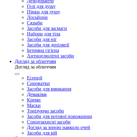
Дезодоранти
Гелі для душу
Пінки для душу
Лосьйони
Скраби
Засоби для засмаги
Набори для тіла
Засоби для ніг
Засоби для депіляції
Інтимна гігієна
Антицелюлітні засоби
Догляд за обличчям
Догляд за обличчям
Есенції
Сироватки
Засоби для вмивання
Демакіяж
Креми
Маски
Тонізуючи засоби
Засоби для ротової порожнини
Сонцезахисні засоби
Догляд за зоною навколо очей
Засоби для вій