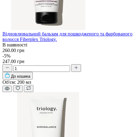
Відновлювальний бальзам для пошкодженого та фарбованого
волосся Fiberplex Triology.
В наявності
260.00 грн
-5%
247.00 грн
До кошика
Об'єм:
200 мл