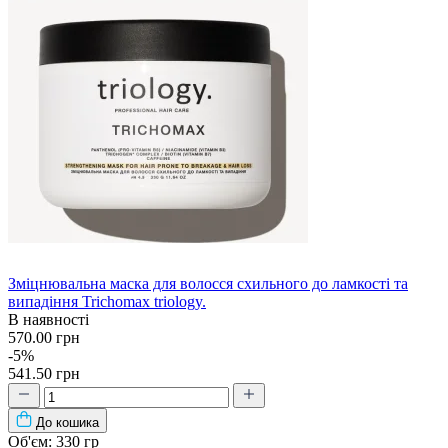
Зміцнювальна маска для волосся схильного до ламкості та
випадіння Trichomax triology.
В наявності
570.00 грн
-5%
541.50 грн
До кошика
Об'єм:
330 гр