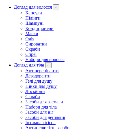
Догляд для волосся
Капсули
Пілінги
Шампуні
Кондиціонери
Маски
Олія
Сироватки
Скраби
Спреї
Набори для волосся
Догляд для тіла
Антіперспіранти
Дезодоранти
Гелі для душу
Пінки для душу
Лосьйони
Скраби
Засоби для засмаги
Набори для тіла
Засоби для ніг
Засоби для депіляції
Інтимна гігієна
Антицелюлітні засоби