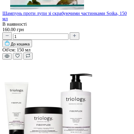
Шампунь проти лупи зі скрабуючими частинками Soika, 150
мл
В наявності
160.00 грн
До кошика
Об'єм:
150 мл