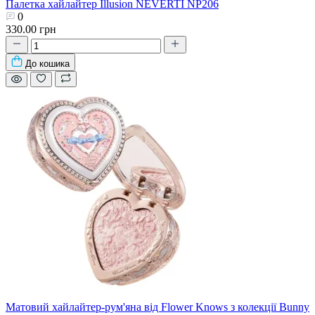
Палетка хайлайтер Illusion NEVERTI NP206
0
330.00 грн
До кошика
Матовий хайлайтер-рум'яна від Flower Knows з колекції Bunny