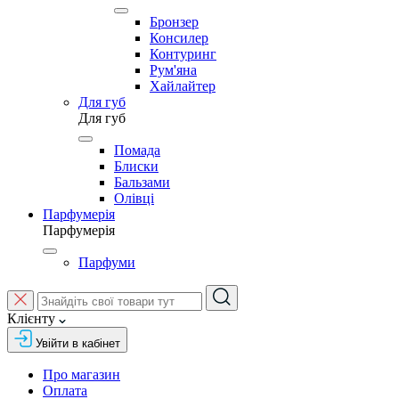
Бронзер
Консилер
Контуринг
Рум'яна
Хайлайтер
Для губ
Для губ
Помада
Блиски
Бальзами
Олівці
Парфумерія
Парфумерія
Парфуми
Клієнту
Увійти в кабінет
Про магазин
Оплата