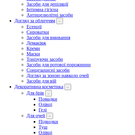
Засоби для депіляції
Інтимна гігієна
Антицелюлітні засоби
Догляд за обличчям
Есенції
Сироватки
Засоби для вмивання
Демакіяж
Креми
Маски
Тонізуючи засоби
Засоби для ротової порожнини
Сонцезахисні засоби
Догляд за зоною навколо очей
Засоби для вій
Декоративна косметика
Для брів
Помадки
Олівці
Гелі
Для очей
Підводки
Туш
Олівці