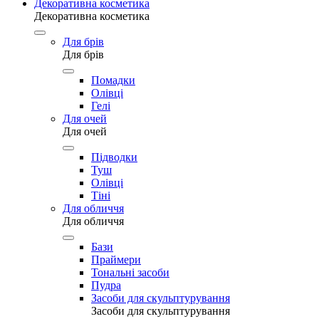
Декоративна косметика
Декоративна косметика
Для брів
Для брів
Помадки
Олівці
Гелі
Для очей
Для очей
Підводки
Туш
Олівці
Тіні
Для обличчя
Для обличчя
Бази
Праймери
Тональні засоби
Пудра
Засоби для скульптурування
Засоби для скульптурування