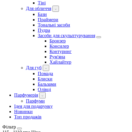
Тіні
Для обличчя
Бази
Праймери
Тональні засоби
Пудра
Засоби для скульптурування
Бронзер
Консилер
Контуринг
Рум'яна
Хайлайтер
Для губ
Помада
Блиски
Бальзами
Олівці
Парфумерія
Парфуми
Ідея для подарунку
Новинки
Топ продажів
Фільтр