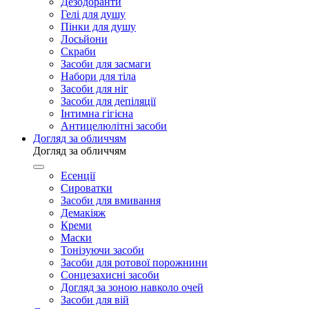
Дезодоранти
Гелі для душу
Пінки для душу
Лосьйони
Скраби
Засоби для засмаги
Набори для тіла
Засоби для ніг
Засоби для депіляції
Інтимна гігієна
Антицелюлітні засоби
Догляд за обличчям
Догляд за обличчям
Есенції
Сироватки
Засоби для вмивання
Демакіяж
Креми
Маски
Тонізуючи засоби
Засоби для ротової порожнини
Сонцезахисні засоби
Догляд за зоною навколо очей
Засоби для вій