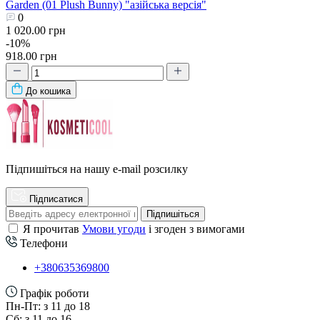
Garden (01 Plush Bunny) "азійська версія"
0
1 020.00 грн
-10%
918.00 грн
До кошика
Підпишіться на нашу e-mail розсилку
Підписатися
Підпишіться
Я прочитав
Умови угоди
і згоден з вимогами
Телефони
+380635369800
Графік роботи
Пн-Пт: з 11 до 18
Сб: з 11 до 16