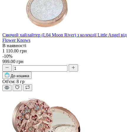
Сяючий хайлайтер (L04 Moon River) з колекції Little Angel від
Flower Knows
В наявності
1 110.00 грн
-10%
999.00 грн
До кошика
Об'єм:
8 гр