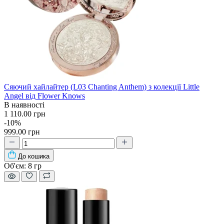
Сяючий хайлайтер (L03 Chanting Anthem) з колекції Little
Angel від Flower Knows
В наявності
1 110.00 грн
-10%
999.00 грн
До кошика
Об'єм:
8 гр