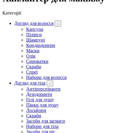
Категорії
Догляд для волосся
Капсули
Пілінги
Шампуні
Кондиціонери
Маски
Олія
Сироватки
Скраби
Спреї
Набори для волосся
Догляд для тіла
Антіперспіранти
Дезодоранти
Гелі для душу
Пінки для душу
Лосьйони
Скраби
Засоби для засмаги
Набори для тіла
Засоби для ніг