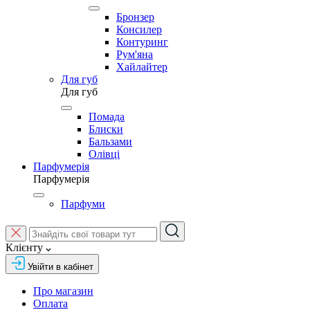
Бронзер
Консилер
Контуринг
Рум'яна
Хайлайтер
Для губ
Для губ
Помада
Блиски
Бальзами
Олівці
Парфумерія
Парфумерія
Парфуми
Клієнту
Увійти в кабінет
Про магазин
Оплата