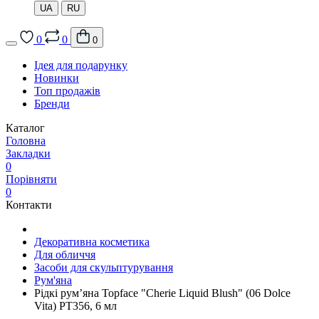
UA
RU
0
0
0
Ідея для подарунку
Новинки
Топ продажів
Бренди
Каталог
Головна
Закладки
0
Порівняти
0
Контакти
Декоративна косметика
Для обличчя
Засоби для скульптурування
Рум'яна
Рідкі рум’яна Topface "Cherie Liquid Blush" (06 Dolce
Vita) PT356, 6 мл