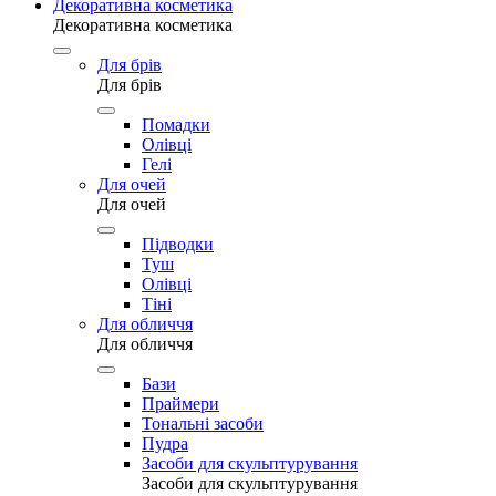
Декоративна косметика
Декоративна косметика
Для брів
Для брів
Помадки
Олівці
Гелі
Для очей
Для очей
Підводки
Туш
Олівці
Тіні
Для обличчя
Для обличчя
Бази
Праймери
Тональні засоби
Пудра
Засоби для скульптурування
Засоби для скульптурування