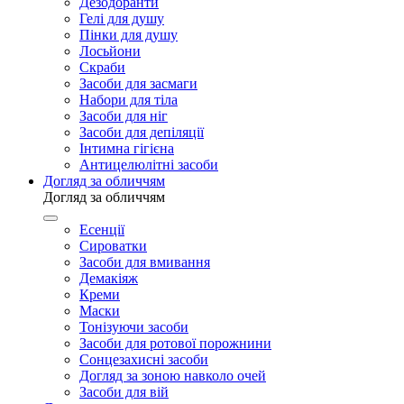
Дезодоранти
Гелі для душу
Пінки для душу
Лосьйони
Скраби
Засоби для засмаги
Набори для тіла
Засоби для ніг
Засоби для депіляції
Інтимна гігієна
Антицелюлітні засоби
Догляд за обличчям
Догляд за обличчям
Есенції
Сироватки
Засоби для вмивання
Демакіяж
Креми
Маски
Тонізуючи засоби
Засоби для ротової порожнини
Сонцезахисні засоби
Догляд за зоною навколо очей
Засоби для вій