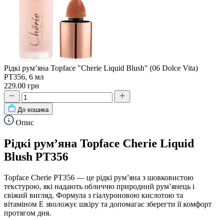
Рідкі рум’яна Topface "Cherie Liquid Blush" (06 Dolce Vita)
PT356, 6 мл
229.00 грн
До кошика
Опис
Рідкі рум’яна Topface Cherie Liquid
Blush PT356
Topface Cherie PT356 — це рідкі рум’яна з шовковистою
текстурою, які надають обличчю природний рум’янець і
свіжий вигляд. Формула з гіалуроновою кислотою та
вітаміном Е зволожує шкіру та допомагає зберегти її комфорт
протягом дня.