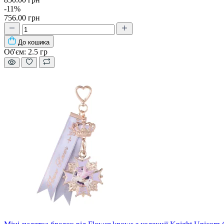
-11%
756.00 грн
До кошика
Об'єм:
2.5 гр