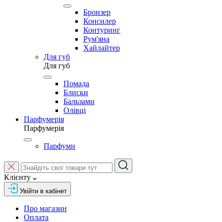
Бронзер
Консилер
Контуринг
Рум'яна
Хайлайтер
Для губ
Для губ
Помада
Блиски
Бальзами
Олівці
Парфумерія
Парфумерія
Парфуми
Клієнту
Увійти в кабінет
Про магазин
Оплата