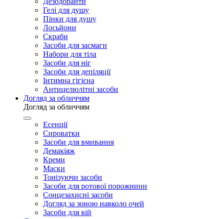
Дезодоранти
Гелі для душу
Пінки для душу
Лосьйони
Скраби
Засоби для засмаги
Набори для тіла
Засоби для ніг
Засоби для депіляції
Інтимна гігієна
Антицелюлітні засоби
Догляд за обличчям
Догляд за обличчям
Есенції
Сироватки
Засоби для вмивання
Демакіяж
Креми
Маски
Тонізуючи засоби
Засоби для ротової порожнини
Сонцезахисні засоби
Догляд за зоною навколо очей
Засоби для вій