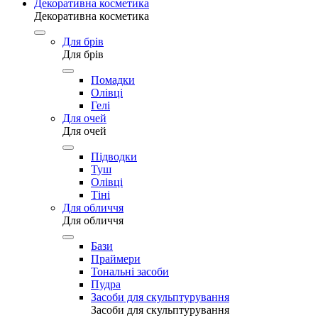
Декоративна косметика
Декоративна косметика
Для брів
Для брів
Помадки
Олівці
Гелі
Для очей
Для очей
Підводки
Туш
Олівці
Тіні
Для обличчя
Для обличчя
Бази
Праймери
Тональні засоби
Пудра
Засоби для скульптурування
Засоби для скульптурування