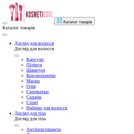
Каталог товарів
Каталог товарів
Догляд для волосся
Догляд для волосся
Капсули
Пілінги
Шампуні
Кондиціонери
Маски
Олія
Сироватки
Скраби
Спреї
Набори для волосся
Догляд для тіла
Догляд для тіла
Антіперспіранти