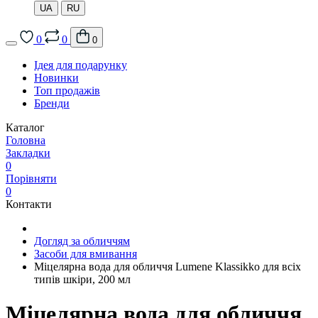
UA
RU
0
0
0
Ідея для подарунку
Новинки
Топ продажів
Бренди
Каталог
Головна
Закладки
0
Порівняти
0
Контакти
Догляд за обличчям
Засоби для вмивання
Міцелярна вода для обличчя Lumene Klassikko для всіх
типів шкіри, 200 мл
Міцелярна вода для обличчя