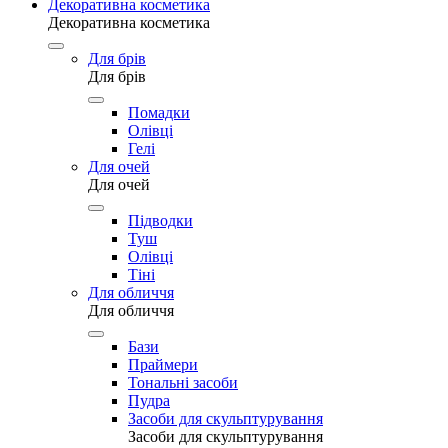
Декоративна косметика
Декоративна косметика
Для брів
Для брів
Помадки
Олівці
Гелі
Для очей
Для очей
Підводки
Туш
Олівці
Тіні
Для обличчя
Для обличчя
Бази
Праймери
Тональні засоби
Пудра
Засоби для скульптурування
Засоби для скульптурування