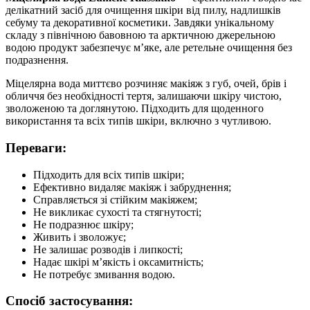
делікатний засіб для очищення шкіри від пилу, надлишків
себуму та декоративної косметики. Завдяки унікальному
складу з північною бавовною та арктичною джерельною
водою продукт забезпечує м’яке, але ретельне очищення без
подразнення.
Міцелярна вода миттєво розчиняє макіяж з губ, очей, брів і
обличчя без необхідності тертя, залишаючи шкіру чистою,
зволоженою та доглянутою. Підходить для щоденного
використання та всіх типів шкіри, включно з чутливою.
Переваги:
Підходить для всіх типів шкіри;
Ефективно видаляє макіяж і забруднення;
Справляється зі стійким макіяжем;
Не викликає сухості та стягнутості;
Не подразнює шкіру;
Живить і зволожує;
Не залишає розводів і липкості;
Надає шкірі м’якість і оксамитність;
Не потребує змивання водою.
Спосіб застосування: