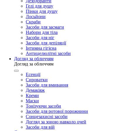
Дезодоранти
Гелі для душу
Пінки для душу
Лосьйони
Скраби
Засоби для засмаги
Набори для тіла
Засоби для ніг
Засоби для депіляції
Інтимна гігієна
Антицелюлітні засоби
Догляд за обличчям
Догляд за обличчям
Есенції
Сироватки
Засоби для вмивання
Демакіяж
Креми
Маски
Тонізуючи засоби
Засоби для ротової порожнини
Сонцезахисні засоби
Догляд за зоною навколо очей
Засоби для вій