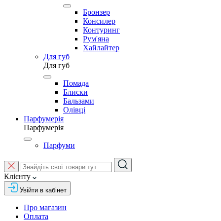
Бронзер
Консилер
Контуринг
Рум'яна
Хайлайтер
Для губ
Для губ
Помада
Блиски
Бальзами
Олівці
Парфумерія
Парфумерія
Парфуми
Клієнту
Увійти в кабінет
Про магазин
Оплата