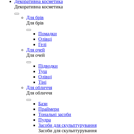
Декоративна косметика
Декоративна косметика
Для брів
Для брів
Помадки
Олівці
Гелі
Для очей
Для очей
Підводки
Туш
Олівці
Тіні
Для обличчя
Для обличчя
Бази
Праймери
Тональні засоби
Пудра
Засоби для скульптурування
Засоби для скульптурування