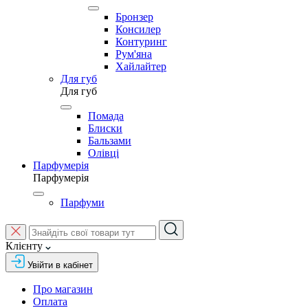
Бронзер
Консилер
Контуринг
Рум'яна
Хайлайтер
Для губ
Для губ
Помада
Блиски
Бальзами
Олівці
Парфумерія
Парфумерія
Парфуми
Клієнту
Увійти в кабінет
Про магазин
Оплата