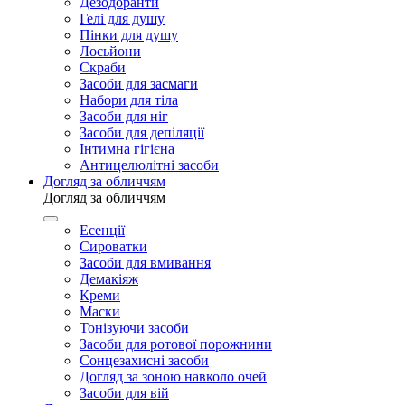
Дезодоранти
Гелі для душу
Пінки для душу
Лосьйони
Скраби
Засоби для засмаги
Набори для тіла
Засоби для ніг
Засоби для депіляції
Інтимна гігієна
Антицелюлітні засоби
Догляд за обличчям
Догляд за обличчям
Есенції
Сироватки
Засоби для вмивання
Демакіяж
Креми
Маски
Тонізуючи засоби
Засоби для ротової порожнини
Сонцезахисні засоби
Догляд за зоною навколо очей
Засоби для вій