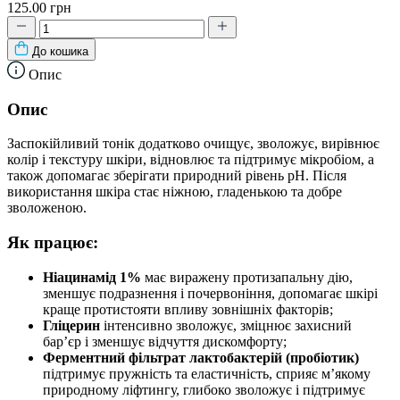
125.00 грн
До кошика
Опис
Опис
Заспокійливий тонік додатково очищує, зволожує, вирівнює
колір і текстуру шкіри, відновлює та підтримує мікробіом, а
також допомагає зберігати природний рівень pH. Після
використання шкіра стає ніжною, гладенькою та добре
зволоженою.
Як працює:
Ніацинамід 1%
має виражену протизапальну дію,
зменшує подразнення і почервоніння, допомагає шкірі
краще протистояти впливу зовнішніх факторів;
Гліцерин
інтенсивно зволожує, зміцнює захисний
бар’єр і зменшує відчуття дискомфорту;
Ферментний фільтрат лактобактерій (пробіотик)
підтримує пружність та еластичність, сприяє м’якому
природному ліфтингу, глибоко зволожує і підтримує