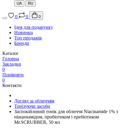
UA
RU
0
0
0
Ідея для подарунку
Новинки
Топ продажів
Бренди
Каталог
Головна
Закладки
0
Порівняти
0
Контакти
Догляд за обличчям
Тонізуючи засоби
Заспокійливий тонік для обличчя Niacinamide 1% з
ніацинамідом, пробіотиком і пребіотиком
Mr.SCRUBBER, 50 мл