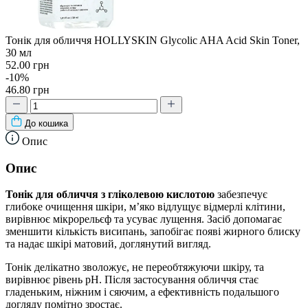
Тонік для обличчя HOLLYSKIN Glycolic AHA Acid Skin Toner,
30 мл
52.00 грн
-10%
46.80 грн
До кошика
Опис
Опис
Тонік для обличчя з гліколевою кислотою
забезпечує
глибоке очищення шкіри, м’яко відлущує відмерлі клітини,
вирівнює мікрорельєф та усуває лущення. Засіб допомагає
зменшити кількість висипань, запобігає появі жирного блиску
та надає шкірі матовий, доглянутий вигляд.
Тонік делікатно зволожує, не переобтяжуючи шкіру, та
вирівнює рівень pH. Після застосування обличчя стає
гладеньким, ніжним і сяючим, а ефективність подальшого
догляду помітно зростає.