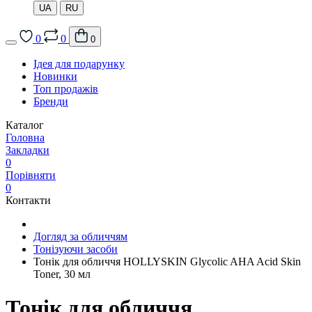
UA
RU
0
0
0
Ідея для подарунку
Новинки
Топ продажів
Бренди
Каталог
Головна
Закладки
0
Порівняти
0
Контакти
Догляд за обличчям
Тонізуючи засоби
Тонік для обличчя HOLLYSKIN Glycolic AHA Acid Skin
Toner, 30 мл
Тонік для обличчя