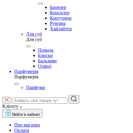
Бронзер
Консилер
Контуринг
Рум'яна
Хайлайтер
Для губ
Для губ
Помада
Блиски
Бальзами
Олівці
Парфумерія
Парфумерія
Парфуми
Клієнту
Увійти в кабінет
Про магазин
Оплата