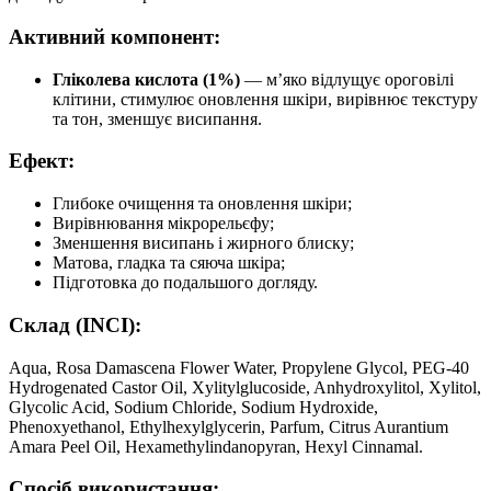
Активний компонент:
Гліколева кислота (1%)
— м’яко відлущує ороговілі
клітини, стимулює оновлення шкіри, вирівнює текстуру
та тон, зменшує висипання.
Ефект:
Глибоке очищення та оновлення шкіри;
Вирівнювання мікрорельєфу;
Зменшення висипань і жирного блиску;
Матова, гладка та сяюча шкіра;
Підготовка до подальшого догляду.
Склад (INCI):
Aqua, Rosa Damascena Flower Water, Propylene Glycol, PEG-40
Hydrogenated Castor Oil, Xylitylglucoside, Anhydroxylitol, Xylitol,
Glycolic Acid, Sodium Chloride, Sodium Hydroxide,
Phenoxyethanol, Ethylhexylglycerin, Parfum, Citrus Aurantium
Amara Peel Oil, Hexamethylindanopyran, Hexyl Cinnamal.
Спосіб використання: