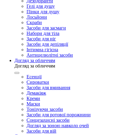
Дезодоранти
Гелі для душу
Пінки для душу
Лосьйони
Скраби
Засоби для засмаги
Набори для тіла
Засоби для ніг
Засоби для депіляції
Інтимна гігієна
Антицелюлітні засоби
Догляд за обличчям
Догляд за обличчям
Есенції
Сироватки
Засоби для вмивання
Демакіяж
Креми
Маски
Тонізуючи засоби
Засоби для ротової порожнини
Сонцезахисні засоби
Догляд за зоною навколо очей
Засоби для вій