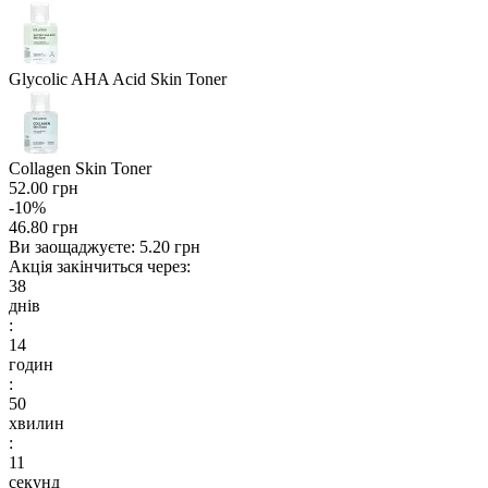
Glycolic AHA Acid Skin Toner
Collagen Skin Toner
52.00 грн
-10%
46.80 грн
Ви заощаджуєте:
5.20 грн
Акція закінчиться через:
38
днів
:
14
годин
:
50
хвилин
:
10
секунд