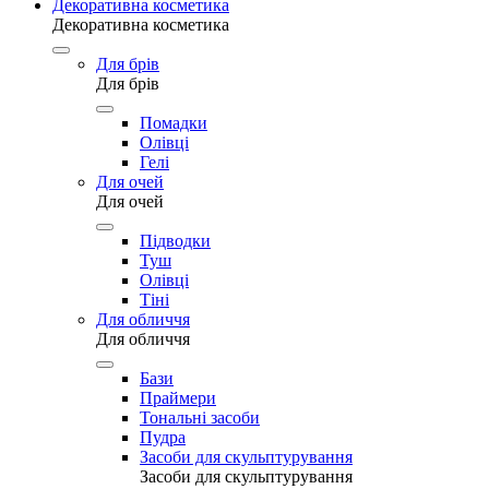
Декоративна косметика
Декоративна косметика
Для брів
Для брів
Помадки
Олівці
Гелі
Для очей
Для очей
Підводки
Туш
Олівці
Тіні
Для обличчя
Для обличчя
Бази
Праймери
Тональні засоби
Пудра
Засоби для скульптурування
Засоби для скульптурування