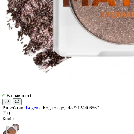
В наявності
Виробник:
Bogenia
Код товару:
4823124406567
0
Колір: