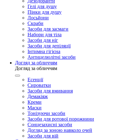
Дезодоранти
Гелі для душу
Пінки для душу
Лосьйони
Скраби
Засоби для засмаги
Набори для тіла
Засоби для ніг
Засоби для депіляції
Інтимна гігієна
Антицелюлітні засоби
Догляд за обличчям
Догляд за обличчям
Есенції
Сироватки
Засоби для вмивання
Демакіяж
Креми
Маски
Тонізуючи засоби
Засоби для ротової порожнини
Сонцезахисні засоби
Догляд за зоною навколо очей
Засоби для вій