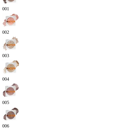
001
002
003
004
005
006