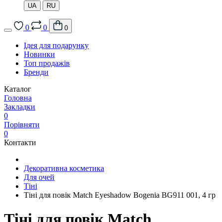
UA
RU
0
0
0
Ідея для подарунку
Новинки
Топ продажів
Бренди
Каталог
Головна
Закладки
0
Порівняти
0
Контакти
Декоративна косметика
Для очей
Тіні
Тіні для повік Match Eyeshadow Bogenia BG911 001, 4 гр
Тіні для повік Match