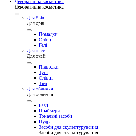
Декоративна косметика
Декоративна косметика
Для брів
Для брів
Помадки
Олівці
Гелі
Для очей
Для очей
Підводки
Туш
Олівці
Тіні
Для обличчя
Для обличчя
Бази
Праймери
Тональні засоби
Пудра
Засоби для скульптурування
Засоби для скульптурування