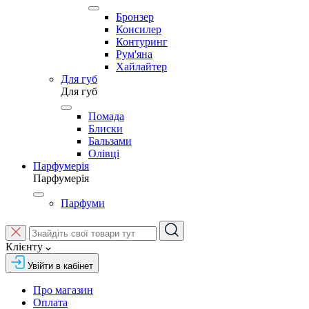
Бронзер
Консилер
Контуринг
Рум'яна
Хайлайтер
Для губ
Для губ
Помада
Блиски
Бальзами
Олівці
Парфумерія
Парфумерія
Парфуми
Клієнту
Увійти в кабінет
Про магазин
Оплата