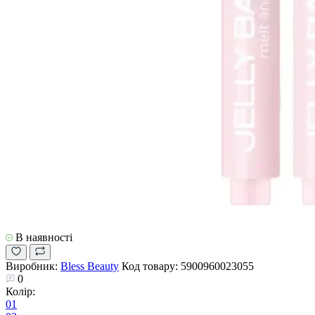
В наявності
Виробник:
Bless Beauty
Код товару:
5900960023055
0
Колір:
01