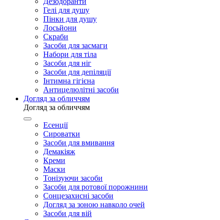
Дезодоранти
Гелі для душу
Пінки для душу
Лосьйони
Скраби
Засоби для засмаги
Набори для тіла
Засоби для ніг
Засоби для депіляції
Інтимна гігієна
Антицелюлітні засоби
Догляд за обличчям
Догляд за обличчям
Есенції
Сироватки
Засоби для вмивання
Демакіяж
Креми
Маски
Тонізуючи засоби
Засоби для ротової порожнини
Сонцезахисні засоби
Догляд за зоною навколо очей
Засоби для вій