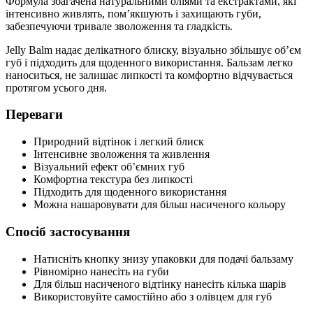
Формула збагачена натуральними оліями та екстрактами, які
інтенсивно живлять, пом’якшують і захищають губи,
забезпечуючи тривале зволоження та гладкість.
Jelly Balm надає делікатного блиску, візуально збільшує обʼєм
губ і підходить для щоденного використання. Бальзам легко
наноситься, не залишає липкості та комфортно відчувається
протягом усього дня.
Переваги
Природний відтінок і легкий блиск
Інтенсивне зволоження та живлення
Візуальний ефект обʼємних губ
Комфортна текстура без липкості
Підходить для щоденного використання
Можна нашаровувати для більш насиченого кольору
Спосіб застосування
Натисніть кнопку знизу упаковки для подачі бальзаму
Рівномірно нанесіть на губи
Для більш насиченого відтінку нанесіть кілька шарів
Використовуйте самостійно або з олівцем для губ