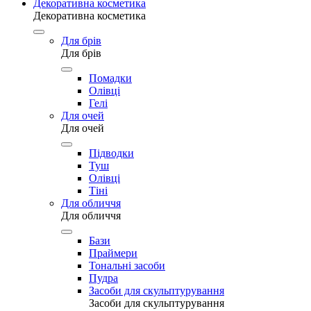
Декоративна косметика
Декоративна косметика
Для брів
Для брів
Помадки
Олівці
Гелі
Для очей
Для очей
Підводки
Туш
Олівці
Тіні
Для обличчя
Для обличчя
Бази
Праймери
Тональні засоби
Пудра
Засоби для скульптурування
Засоби для скульптурування