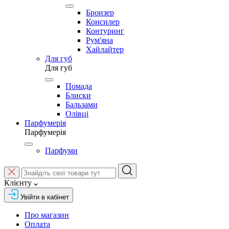
Бронзер
Консилер
Контуринг
Рум'яна
Хайлайтер
Для губ
Для губ
Помада
Блиски
Бальзами
Олівці
Парфумерія
Парфумерія
Парфуми
Клієнту
Увійти в кабінет
Про магазин
Оплата