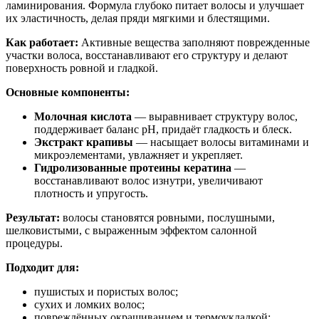
ламинирования. Формула глубоко питает волосы и улучшает
их эластичность, делая пряди мягкими и блестящими.
Как работает:
Активные вещества заполняют поврежденные
участки волоса, восстанавливают его структуру и делают
поверхность ровной и гладкой.
Основные компоненты:
Молочная кислота
— выравнивает структуру волос,
поддерживает баланс pH, придаёт гладкость и блеск.
Экстракт крапивы
— насыщает волосы витаминами и
микроэлементами, увлажняет и укрепляет.
Гидролизованные протеины кератина
—
восстанавливают волос изнутри, увеличивают
плотность и упругость.
Результат:
волосы становятся ровными, послушными,
шелковистыми, с выраженным эффектом салонной
процедуры.
Подходит для:
пушистых и пористых волос;
сухих и ломких волос;
повреждённых окрашиванием и термоукладкой;