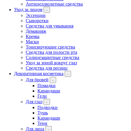
Антицеллюлитные средства
Уход за лицом
Эссенции
Сыворотки
Средства для умывания
Демакияж
Кремы
Маски
Тонизирующие средства
Средства для полости рта
Солнцезащитные средства
Уход за зоной вокруг глаз
Средства для ресниц
Декоративная косметика
Для бровей
Помадки
Карандаши
Гели
Для глаз
Подводки
Тушь
Карандаши
Тени
Для лица