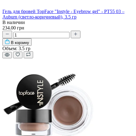
Гель для бровей TopFace "Instyle - Eyebrow gel" - PT55 03 –
Auburn (светло-коричневый), 3.5 гр
В наличии
234.00 грн
В корзину
Объем:
3.5 гр