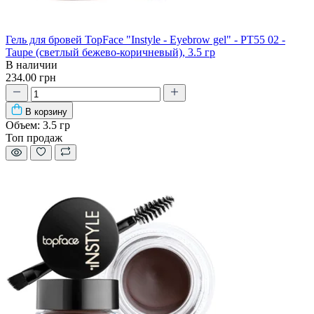
Гель для бровей TopFace "Instyle - Eyebrow gel" - PT55 02 -
Taupe (светлый бежево-коричневый), 3.5 гр
В наличии
234.00 грн
В корзину
Объем:
3.5 гр
Топ продаж