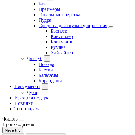
Базы
Праймеры
Тональные средства
Пудра
Средства для скульптурирования
Бронзер
Консиллер
Контуринг
Румяна
Хайлайтер
Для губ
Помада
Блески
Бальзамы
Карандаши
Парфумерия
Духи
Идея для подарка
Новинки
Топ продаж
Фильтр
Производитель
Neverti
3