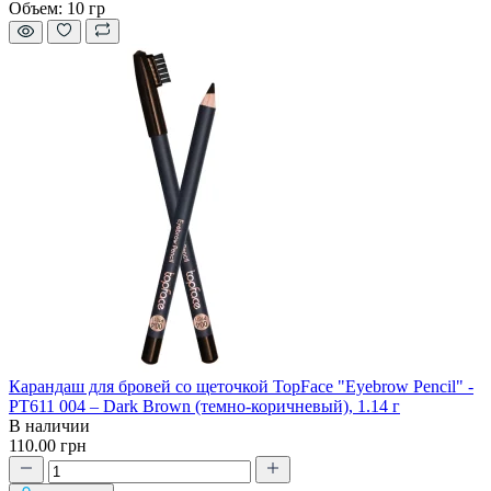
Объем:
10 гр
Карандаш для бровей со щеточкой TopFace "Eyebrow Pencil" -
PT611 004 – Dark Brown (темно-коричневый), 1.14 г
В наличии
110.00 грн