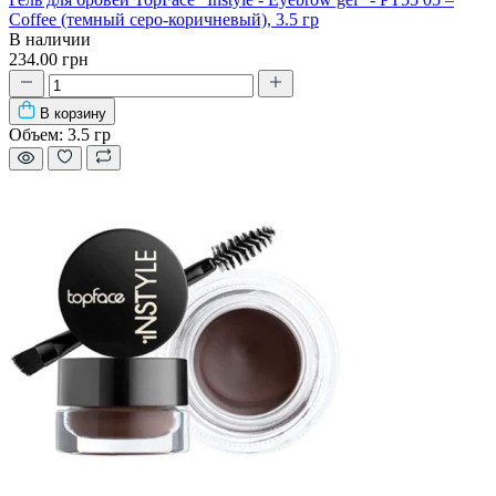
Coffee (темный серо-коричневый), 3.5 гр
В наличии
234.00 грн
В корзину
Объем:
3.5 гр