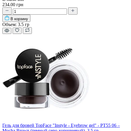
234.00 грн
В корзину
Объем:
3.5 гр
Гель для бровей TopFace "Instyle - Eyebrow gel" - PT55 06 –
Mocha Brown (темный серо-коричневый), 3.5 гр