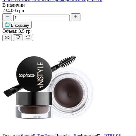
В наличии
234.00 грн
В корзину
Объем:
3.5 гр
Гель для бровей TopFace "Instyle - Eyebrow gel" - PT55 05 –