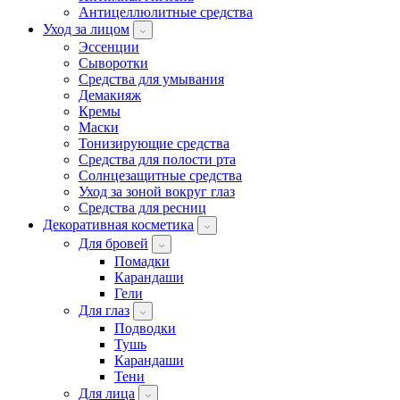
Антицеллюлитные средства
Уход за лицом
Эссенции
Сыворотки
Средства для умывания
Демакияж
Кремы
Маски
Тонизирующие средства
Средства для полости рта
Солнцезащитные средства
Уход за зоной вокруг глаз
Средства для ресниц
Декоративная косметика
Для бровей
Помадки
Карандаши
Гели
Для глаз
Подводки
Тушь
Карандаши
Тени
Для лица