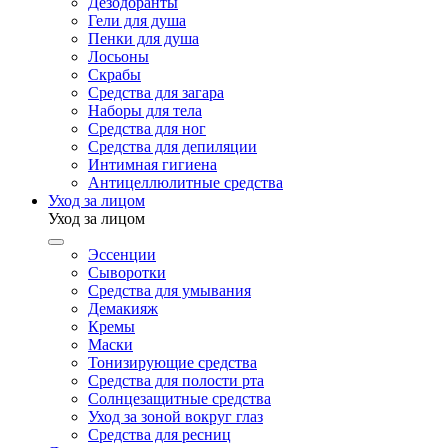
Дезодоранты
Гели для душа
Пенки для душа
Лосьоны
Скрабы
Средства для загара
Наборы для тела
Средства для ног
Средства для депиляции
Интимная гигиена
Антицеллюлитные средства
Уход за лицом
Уход за лицом
Эссенции
Сыворотки
Средства для умывания
Демакияж
Кремы
Маски
Тонизирующие средства
Средства для полости рта
Солнцезащитные средства
Уход за зоной вокруг глаз
Средства для ресниц