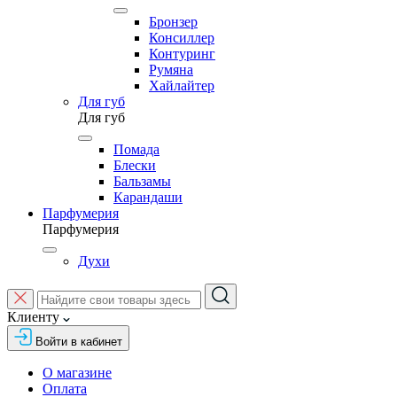
Бронзер
Консиллер
Контуринг
Румяна
Хайлайтер
Для губ
Для губ
Помада
Блески
Бальзамы
Карандаши
Парфумерия
Парфумерия
Духи
Клиенту
Войти в кабинет
О магазине
Оплата