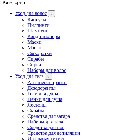
Категории
Уход для волос
Капсулы
Пиллинги
Шампуни
Кондиционеры
Маски
Масло
Сыворотки
Скрабы
Спреи
Наборы для волос
Уход для тела
Антиперспиранты
Дезодоранты
Гели для душа
Пенки для душа
Лосьоны
Скрабы
Средства для загара
Наборы для тела
Средства для ног
Средства для депиляции
Интимная гигиена