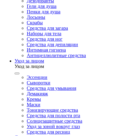
Дезодоранты
Гели для душа
Пенки для душа
Лосьоны
Скрабы
Средства для загара
Наборы для тела
Средства для ног
Средства для депиляции
Интимная гигиена
Антицеллюлитные средства
Уход за лицом
Уход за лицом
Эссенции
Сыворотки
Средства для умывания
Демакияж
Кремы
Маски
Тонизирующие средства
Средства для полости рта
Солнцезащитные средства
Уход за зоной вокруг глаз
Средства для ресниц