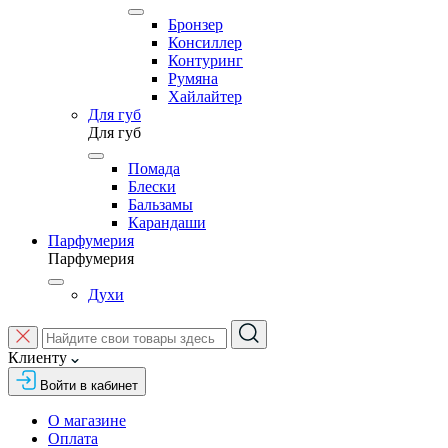
Бронзер
Консиллер
Контуринг
Румяна
Хайлайтер
Для губ
Для губ
Помада
Блески
Бальзамы
Карандаши
Парфумерия
Парфумерия
Духи
Клиенту
Войти в кабинет
О магазине
Оплата