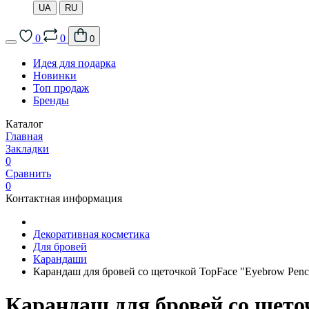
UA
RU
0
0
0
Идея для подарка
Новинки
Топ продаж
Бренды
Каталог
Главная
Закладки
0
Сравнить
0
Контактная информация
Декоративная косметика
Для бровей
Карандаши
Карандаш для бровей со щеточкой TopFace "Eyebrow Pencil"
Карандаш для бровей со щеточ