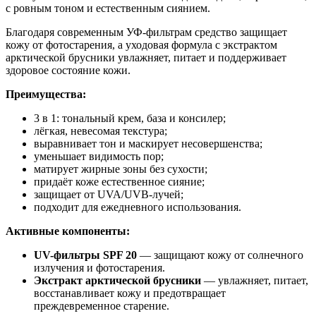
с ровным тоном и естественным сиянием.
Благодаря современным УФ-фильтрам средство защищает
кожу от фотостарения, а уходовая формула с экстрактом
арктической брусники увлажняет, питает и поддерживает
здоровое состояние кожи.
Преимущества:
3 в 1: тональный крем, база и консилер;
лёгкая, невесомая текстура;
выравнивает тон и маскирует несовершенства;
уменьшает видимость пор;
матирует жирные зоны без сухости;
придаёт коже естественное сияние;
защищает от UVA/UVB-лучей;
подходит для ежедневного использования.
Активные компоненты:
UV-фильтры SPF 20
— защищают кожу от солнечного
излучения и фотостарения.
Экстракт арктической брусники
— увлажняет, питает,
восстанавливает кожу и предотвращает
преждевременное старение.