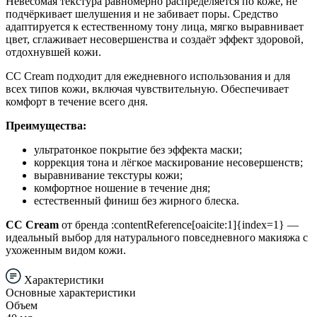
Невесомая текстура равномерно распределяется по коже, не
подчёркивает шелушения и не забивает поры. Средство
адаптируется к естественному тону лица, мягко выравнивает
цвет, сглаживает несовершенства и создаёт эффект здоровой,
отдохнувшей кожи.
CC Cream подходит для ежедневного использования и для
всех типов кожи, включая чувствительную. Обеспечивает
комфорт в течение всего дня.
Преимущества:
ультратонкое покрытие без эффекта маски;
коррекция тона и лёгкое маскирование несовершенств;
выравнивание текстуры кожи;
комфортное ношение в течение дня;
естественный финиш без жирного блеска.
CC Cream
от бренда :contentReference[oaicite:1]{index=1} —
идеальный выбор для натурального повседневного макияжа с
ухоженным видом кожи.
Характеристики
Основные характеристики
Объем