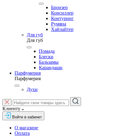
Бронзер
Консиллер
Контуринг
Румяна
Хайлайтер
Для губ
Для губ
Помада
Блески
Бальзамы
Карандаши
Парфумерия
Парфумерия
Духи
Клиенту
Войти в кабинет
О магазине
Оплата