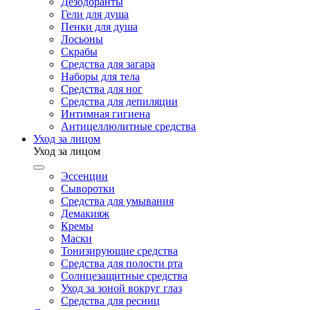
Дезодоранты
Гели для душа
Пенки для душа
Лосьоны
Скрабы
Средства для загара
Наборы для тела
Средства для ног
Средства для депиляции
Интимная гигиена
Антицеллюлитные средства
Уход за лицом
Уход за лицом
Эссенции
Сыворотки
Средства для умывания
Демакияж
Кремы
Маски
Тонизирующие средства
Средства для полости рта
Солнцезащитные средства
Уход за зоной вокруг глаз
Средства для ресниц