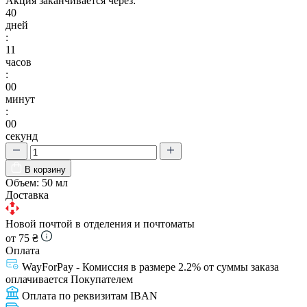
Акция заканчивается через:
40
дней
:
10
часов
:
59
минут
:
59
секунд
В корзину
Объем:
50 мл
Доставка
Новой почтой в отделения и почтоматы
от 75 ₴
Оплата
WayForPay - Комиссия в размере 2.2% от суммы заказа
оплачивается Покупателем
Оплата по реквизитам IBAN