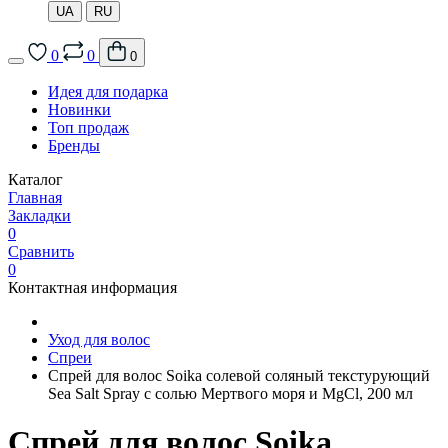
UA
RU
0
0
0
Идея для подарка
Новинки
Топ продаж
Бренды
Каталог
Главная
Закладки
0
Сравнить
0
Контактная информация
Уход для волос
Спреи
Спрей для волос Soika солевой соляный текстурующий
Sea Salt Spray с солью Мертвого моря и MgCl, 200 мл
Спрей для волос Soika